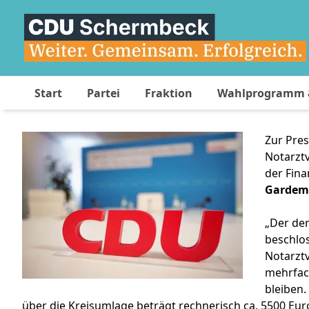
Start
Partei
Fraktion
Wahlprogramm &
Zur Pre
Notarztv
der Fina
Gardem
„Der der
beschlos
Notarzt
mehrfac
bleiben.
über die Kreisumlage beträgt rechnerisch ca. 5500 Euro