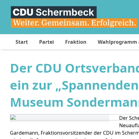
Start
Partei
Fraktion
Wahlprogramm &
Der CDU Ortsverban
ein zur „Spannenden 
Museum Sonderman
Der Sch
Neuaufl
Gardemann, Fraktionsvorsitzender der CDU im Schermbeck